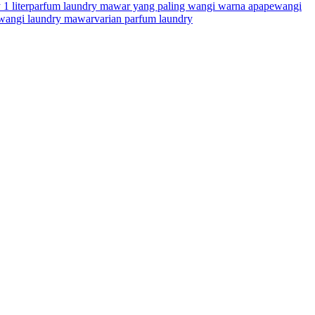
1 liter
parfum laundry mawar yang paling wangi warna apa
pewangi
wangi laundry mawar
varian parfum laundry