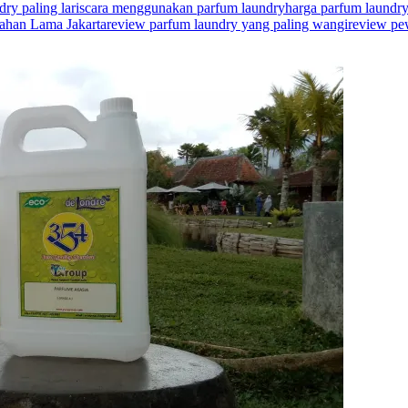
ry paling laris
cara menggunakan parfum laundry
harga parfum laundry 
ahan Lama Jakarta
review parfum laundry yang paling wangi
review pe