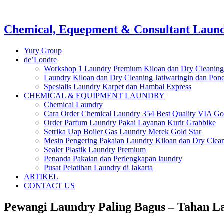
Chemical, Equepment & Consultant Laundr
Yury Group
de’Londre
Workshop 1 Laundry Premium Kiloan dan Dry Cleaning
Laundry Kiloan dan Dry Cleaning Jatiwaringin dan Po
Spesialis Laundry Karpet dan Hambal Express
CHEMICAL & EQUIPMENT LAUNDRY
Chemical Laundry
Cara Order Chemical Laundry 354 Best Quality VIA Go
Order Parfum Laundry Pakai Layanan Kurir Grabbike
Setrika Uap Boiler Gas Laundry Merek Gold Star
Mesin Pengering Pakaian Laundry Kiloan dan Dry Clea
Sealer Plastik Laundry Premium
Penanda Pakaian dan Perlengkapan laundry
Pusat Pelatihan Laundry di Jakarta
ARTIKEL
CONTACT US
Pewangi Laundry Paling Bagus – Tahan L