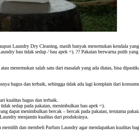
aupun Laundry Dry Cleaning, masih banyak menemukan kendala yang a
Laundry bau tidak sedap / bau apek =). ?? Pakaian berwarna putih yang
tau menemukan salah satu dari masalah yang ada diatas, bisa dipasti
nya bagus dan terbaik, sehingga tidak ada lagi komplain dari konsum
i kualitas bagus dan terbaik.
 tidak sedap pada pakaian, menimbulkan bau apek =).
ng dapat menimbulkan bercak – bercak pada pakaian, terutama pakaia
Laundry menjamin kualitas dari produksinya.
am memilih dan membeli Parfum Laundry agar mendapatkan kualitas bagu