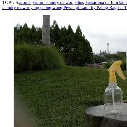
TOPICS:
aroma parfum laundry mawar paling laris
aroma parfum laund
laundry mawar yang paling wangi
Pewangi Laundry Paling Bagus - T