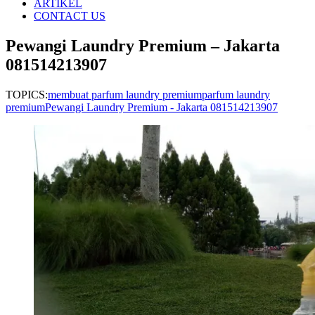
ARTIKEL
CONTACT US
Pewangi Laundry Premium – Jakarta
081514213907
TOPICS:
membuat parfum laundry premium
parfum laundry
premium
Pewangi Laundry Premium - Jakarta 081514213907