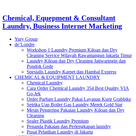
Chemical, Equepment & Consultant
Laundry, Business Internet Marketing
Yury Group
de’Londre
Workshop 1 Laundry Premium Kiloan dan Dry
Cleaning Service Wilayah Rawamangun Jakarta Timur
Laundry Kiloan dan Dry Cleaning Jatiwaringin dan
Pondok Gede
Spesialis Laundry Karpet dan Hambal Express
CHEMICAL & EQUIPMENT LAUNDRY
Chemical Laundry
Cara Order Chemical Laundry 354 Best Quality VIA
Go-Jek
Order Parfum Laundry Pakai Layanan Kurir Grabbike
Setrika Uap Boiler Gas Laundry Merek Gold Star
Mesin Pengering Pakaian Laundry Kiloan dan Dry
Cleaning
Sealer Plastik Laundry Premium
Penanda Pakaian dan Perlengkapan laundry
Pusat Pelatihan Laundry di Jakarta