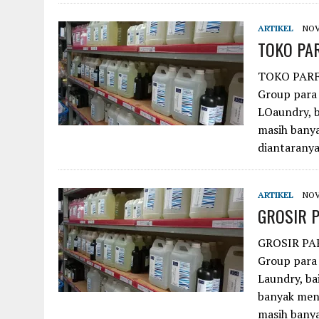
ARTIKEL
NOV
TOKO PA
TOKO PARF
Group para
LOaundry, b
masih banya
diantarany
ARTIKEL
NOV
GROSIR 
GROSIR PA
Group para
Laundry, ba
banyak mene
masih bany