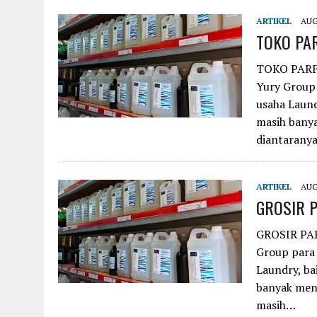
ARTIKEL
AUG
TOKO PA
TOKO PARF
Yury Group
usaha Laund
masih banya
diantarany
ARTIKEL
AUG
GROSIR 
GROSIR PA
Group para
Laundry, ba
banyak mene
masih…