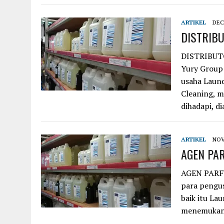
ARTIKEL
DEC
DISTRIB
DISTRIBUT
Yury Group
usaha Laund
Cleaning, 
dihadapi, d
ARTIKEL
NOV
AGEN PA
AGEN PARF
para pengu
baik itu La
menemukan 