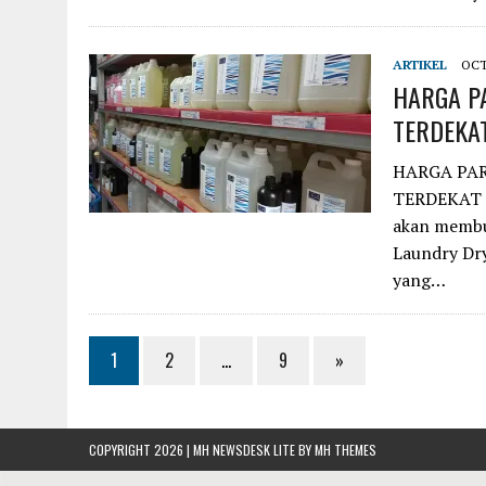
ARTIKEL
OCT
HARGA P
TERDEKA
HARGA PA
TERDEKAT S
akan membuk
Laundry Dr
yang…
1
2
…
9
»
COPYRIGHT 2026 | MH NEWSDESK LITE BY
MH THEMES