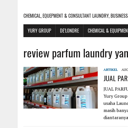
CHEMICAL, EQUEPMENT & CONSULTANT LAUNDRY, BUSINESS
YURY GROUP
DE’LONDRE
CHEMICAL & EQUIPME
review parfum laundry yan
ARTIKEL
AUG
JUAL PAR
JUAL PARF
Yury Group
usaha Laund
masih banya
diantarany