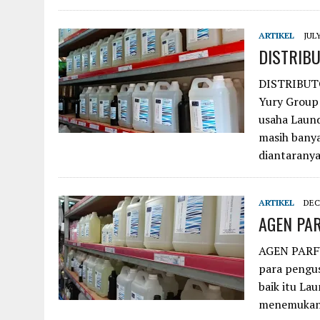
ARTIKEL
JULY
DISTRIB
DISTRIBUT
Yury Group
usaha Laund
masih banya
diantarany
ARTIKEL
DEC
AGEN PA
AGEN PARF
para pengu
baik itu La
menemukan 