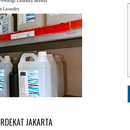
Pewangi Laundry Mawar
m Laundry
ERDEKAT JAKARTA