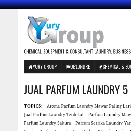
CHEMICAL, EQUEPMENT & CONSULTANT LAUNDRY, BUSINESS
YURY GROUP
DE’LONDRE
CHEMICAL & E
JUAL PARFUM LAUNDRY 5 
TOPICS:
Aroma Parfum Laundry Mawar Paling Lari
Jual Parfum Laundry Terdekat
Parfum Laundry Maw
Parfum Laundry Sakura
Parfum Setrika Laundry Ya