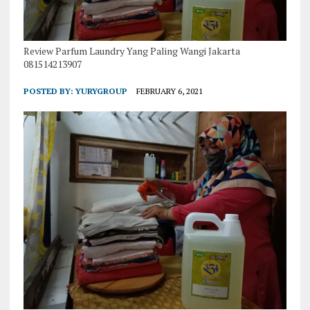
Review Parfum Laundry Yang Paling Wangi Jakarta
081514213907
POSTED BY:
YURYGROUP
FEBRUARY 6, 2021