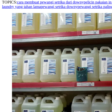
TOPICS:
cara membuat pewangi setrika dari downy
pelicin pakaian in
laundry yang tahan lama
pewangi setrika downy
pewangi setrika pali