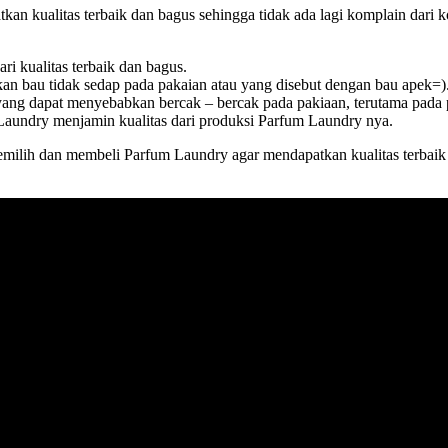
n kualitas terbaik dan bagus sehingga tidak ada lagi komplain dari
i kualitas terbaik dan bagus.
an bau tidak sedap pada pakaian atau yang disebut dengan bau apek=)
ng dapat menyebabkan bercak – bercak pada pakiaan, terutama pada p
Laundry menjamin kualitas dari produksi Parfum Laundry nya.
emilih dan membeli Parfum Laundry agar mendapatkan kualitas terbaik