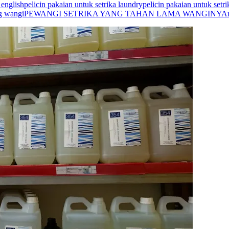
 english
pelicin pakaian untuk setrika laundry
pelicin pakaian untuk setr
ng wangi
PEWANGI SETRIKA YANG TAHAN LAMA WANGINYA