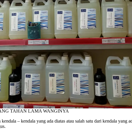
YANG TAHAN LAMA WANGINYA
dala – kendala yang ada diatas atau salah satu dari kendala yang ada
us.