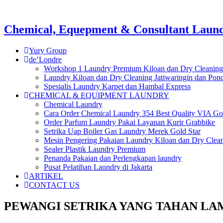
Chemical, Equepment & Consultant Laundr
Yury Group
de’Londre
Workshop 1 Laundry Premium Kiloan dan Dry Cleaning
Laundry Kiloan dan Dry Cleaning Jatiwaringin dan Po
Spesialis Laundry Karpet dan Hambal Express
CHEMICAL & EQUIPMENT LAUNDRY
Chemical Laundry
Cara Order Chemical Laundry 354 Best Quality VIA Go
Order Parfum Laundry Pakai Layanan Kurir Grabbike
Setrika Uap Boiler Gas Laundry Merek Gold Star
Mesin Pengering Pakaian Laundry Kiloan dan Dry Clea
Sealer Plastik Laundry Premium
Penanda Pakaian dan Perlengkapan laundry
Pusat Pelatihan Laundry di Jakarta
ARTIKEL
CONTACT US
PEWANGI SETRIKA YANG TAHAN LA