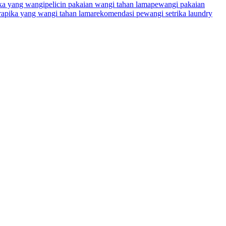
ika yang wangi
pelicin pakaian wangi tahan lama
pewangi pakaian
rapika yang wangi tahan lama
rekomendasi pewangi setrika laundry