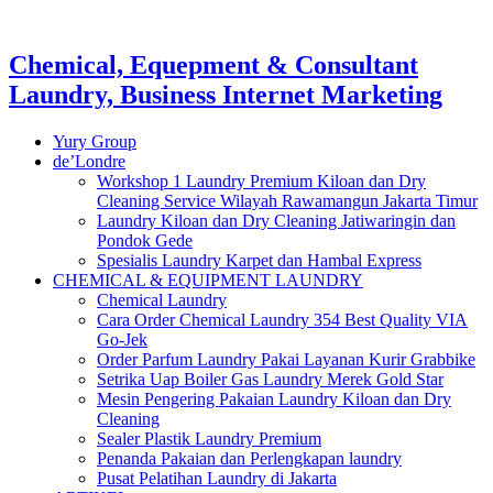
Chemical, Equepment & Consultant
Laundry, Business Internet Marketing
Yury Group
de’Londre
Workshop 1 Laundry Premium Kiloan dan Dry
Cleaning Service Wilayah Rawamangun Jakarta Timur
Laundry Kiloan dan Dry Cleaning Jatiwaringin dan
Pondok Gede
Spesialis Laundry Karpet dan Hambal Express
CHEMICAL & EQUIPMENT LAUNDRY
Chemical Laundry
Cara Order Chemical Laundry 354 Best Quality VIA
Go-Jek
Order Parfum Laundry Pakai Layanan Kurir Grabbike
Setrika Uap Boiler Gas Laundry Merek Gold Star
Mesin Pengering Pakaian Laundry Kiloan dan Dry
Cleaning
Sealer Plastik Laundry Premium
Penanda Pakaian dan Perlengkapan laundry
Pusat Pelatihan Laundry di Jakarta