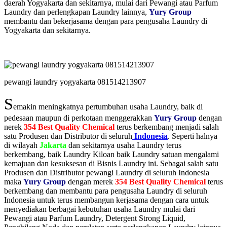
daerah Yogyakarta dan sekitarnya, mulai dari Pewangi atau Parfum
Laundry dan perlengkapan Laundry lainnya,
Yury Group
membantu dan bekerjasama dengan para pengusaha Laundry di
Yogyakarta dan sekitarnya.
pewangi laundry yogyakarta 081514213907
S
emakin meningkatnya pertumbuhan usaha Laundry, baik di
pedesaan maupun di perkotaan menggerakkan
Yury Group
dengan
nerek
354 Best Quality Chemical
terus berkembang menjadi salah
satu Produsen dan Distributor di seluruh
Indonesia
. Seperti halnya
di wilayah
Jakarta
dan sekitarnya usaha Laundry terus
berkembang, baik Laundry Kiloan baik Laundry satuan mengalami
kemajuan dan kesuksesan di Bisnis Laundry ini. Sebagai salah satu
Produsen dan Distributor pewangi Laundry di seluruh Indonesia
maka
Yury Group
dengan merek
354 Best Quality Chemical
terus
berkembang dan membantu para pengusaha Laundry di seluruh
Indonesia untuk terus membangun kerjasama dengan cara untuk
menyediakan berbagai kebutuhan usaha Laundry mulai dari
Pewangi atau Parfum Laundry, Detergent Strong Liquid,