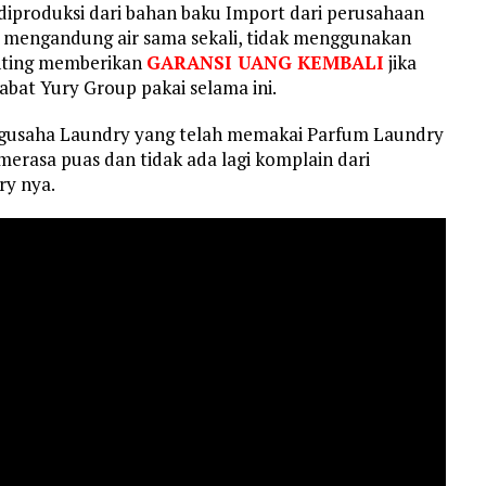
diproduksi dari bahan baku Import dari perusahaan
k mengandung air sama sekali, tidak menggunakan
nting memberikan
GARANSI UANG KEMBALI
jika
abat Yury Group pakai selama ini.
ngusaha Laundry yang telah memakai Parfum Laundry
erasa puas dan tidak ada lagi komplain dari
y nya.