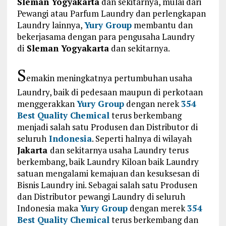
Sleman
Yogyakarta
dan sekitarnya, mulai dari
Pewangi atau Parfum Laundry dan perlengkapan
Laundry lainnya,
Yury Group
membantu dan
bekerjasama dengan para pengusaha Laundry
di
Sleman Yogyakarta
dan sekitarnya.
S
emakin meningkatnya pertumbuhan usaha
Laundry, baik di pedesaan maupun di perkotaan
menggerakkan
Yury Group
dengan nerek
354
Best Quality Chemical
terus berkembang
menjadi salah satu Produsen dan Distributor di
seluruh
Indonesia
. Seperti halnya di wilayah
Jakarta
dan sekitarnya usaha Laundry terus
berkembang, baik Laundry Kiloan baik Laundry
satuan mengalami kemajuan dan kesuksesan di
Bisnis Laundry ini. Sebagai salah satu Produsen
dan Distributor pewangi Laundry di seluruh
Indonesia maka
Yury Group
dengan merek
354
Best Quality Chemical
terus berkembang dan