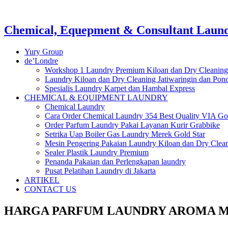
Chemical, Equepment & Consultant Laundr
Yury Group
de’Londre
Workshop 1 Laundry Premium Kiloan dan Dry Cleaning
Laundry Kiloan dan Dry Cleaning Jatiwaringin dan Po
Spesialis Laundry Karpet dan Hambal Express
CHEMICAL & EQUIPMENT LAUNDRY
Chemical Laundry
Cara Order Chemical Laundry 354 Best Quality VIA Go
Order Parfum Laundry Pakai Layanan Kurir Grabbike
Setrika Uap Boiler Gas Laundry Merek Gold Star
Mesin Pengering Pakaian Laundry Kiloan dan Dry Clea
Sealer Plastik Laundry Premium
Penanda Pakaian dan Perlengkapan laundry
Pusat Pelatihan Laundry di Jakarta
ARTIKEL
CONTACT US
HARGA PARFUM LAUNDRY AROMA M