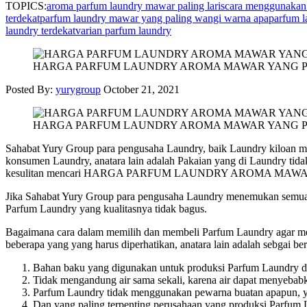
TOPICS:
aroma parfum laundry mawar paling laris
cara menggunakan
terdekat
parfum laundry mawar yang paling wangi warna apa
parfum l
laundry terdekat
varian parfum laundry
HARGA PARFUM LAUNDRY AROMA MAWAR YANG P
Posted By:
yurygroup
October 21, 2021
HARGA PARFUM LAUNDRY AROMA MAWAR YANG P
Sahabat Yury Group para pengusaha Laundry, baik Laundry kiloan m
konsumen Laundry, anatara lain adalah Pakaian yang di Laundry tida
kesulitan mencari HARGA PARFUM LAUNDRY AROMA MAWAR Y
Jika Sahabat Yury Group para pengusaha Laundry menemukan semua ken
Parfum Laundry yang kualitasnya tidak bagus.
Bagaimana cara dalam memilih dan membeli Parfum Laundry agar mend
beberapa yang yang harus diperhatikan, anatara lain adalah sebgai ber
Bahan baku yang digunakan untuk produksi Parfum Laundry dar
Tidak mengandung air sama sekali, karena air dapat menyebabk
Parfum Laundry tidak menggunakan pewarna buatan apapun, ya
Dan yang paling terpenting perusahaan yang produksi Parfum 