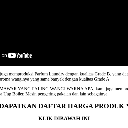
 juga memproduksi Parfum Laundry dengan kualitas Grade B, yang da
n aroma wanginya yang sama banyak dengan kualitas Grade A.
AR YANG PALING WANGI WARNA APA, kami juga memproduksi D
ka Uap Boiler, Mesin pengering pakaian dan lain sebagainya.
DAPATKAN DAFTAR HARGA PRODUK 
KLIK DIBAWAH INI