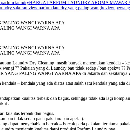
 parfum laundry
HARGA PARFUM LAUNDRY AROMA MAWAR Y
aundry sakura
review parfum laundry yang paling wangi
review pewang
ALING WANGI WARNA APA
ALING WANGI WARNA APA
aupun Laundry Dry Cleaning, masih banyak menemukan kendala – kend
k wangi ?? Pakaian yang di Laundry bau tidak sedap / bau apek=) ?? P
ANG PALING WANGI WARNA APA di Jakarta dan sekitarnya 
dala – kendala yang ada diatas atau salah satu kendala yang ada dia
apatkan kualitas terbaik dan bagus, sehingga tidak ada lagi kompla
ikut :
i kualitas terbaik dan bagus.
an bau tidak sedap pada pakaian/ bau apek=).
ng dapat menyebabkan bercak – bercak pada pakaian, terutama pakaia
Laundry menjamin kualitas daroi produksi Parfum Laundry nya.