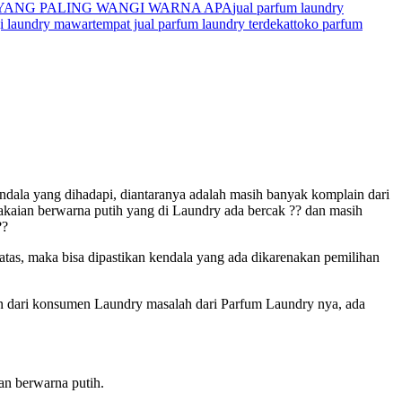
ANG PALING WANGI WARNA APA
jual parfum laundry
i laundry mawar
tempat jual parfum laundry terdekat
toko parfum
ala yang dihadapi, diantaranya adalah masih banyak komplain dari
akaian berwarna putih yang di Laundry ada bercak ?? dan masih
??
tas, maka bisa dipastikan kendala yang ada dikarenakan pemilihan
in dari konsumen Laundry masalah dari Parfum Laundry nya, ada
n berwarna putih.