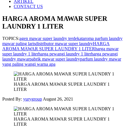
ARTIKEL
CONTACT US
HARGA AROMA MAWAR SUPER
LAUNDRY 1 LITER
TOPICS:
agen mawar super laundry terdekat
aroma parfum laundry
mawar paling laris
distributor mawar super laundry
HARGA
AROMA MAWAR SUPER LAUNDRY 1 LITER
harga mawar
super laundry 1 liter
harga pewangi laundry 1 liter
harga pewangi
laundry mawar
pabrik mawar super laundry
parfum laundry mawar
yang paling wangi warna apa
HARGA AROMA MAWAR SUPER LAUNDRY 1
LITER
Posted By:
yurygroup
August 26, 2021
HARGA AROMA MAWAR SUPER LAUNDRY 1
LITER