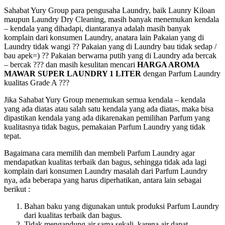
Sahabat Yury Group para pengusaha Laundry, baik Launry Kiloan
maupun Laundry Dry Cleaning, masih banyak menemukan kendala
– kendala yang dihadapi, diantaranya adalah masih banyak
komplain dari konsumen Laundry, anatara lain Pakaian yang di
Laundry tidak wangi ?? Pakaian yang di Laundry bau tidak sedap /
bau apek=) ?? Pakaian berwarna putih yang di Laundry ada bercak
– bercak ??? dan masih kesulitan mencari
HARGA AROMA
MAWAR SUPER LAUNDRY 1 LITER
dengan Parfum Laundry
kualitas Grade A ???
Jika Sahabat Yury Group menemukan semua kendala – kendala
yang ada diatas atau salah satu kendala yang ada diatas, maka bisa
dipastikan kendala yang ada dikarenakan pemilihan Parfum yang
kualitasnya tidak bagus, pemakaian Parfum Laundry yang tidak
tepat.
Bagaimana cara memilih dan membeli Parfum Laundry agar
mendapatkan kualitas terbaik dan bagus, sehingga tidak ada lagi
komplain dari konsumen Laundry masalah dari Parfum Laundry
nya, ada beberapa yang harus diperhatikan, antara lain sebagai
berikut :
Bahan baku yang digunakan untuk produksi Parfum Laundry
dari kualitas terbaik dan bagus.
Tidak mengandung air sama sekali, karena air dapat