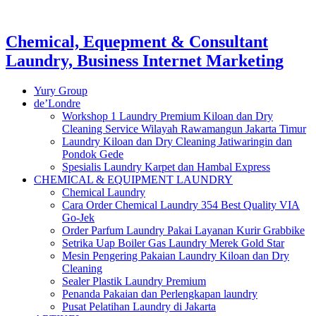
Chemical, Equepment & Consultant
Laundry, Business Internet Marketing
Yury Group
de’Londre
Workshop 1 Laundry Premium Kiloan dan Dry
Cleaning Service Wilayah Rawamangun Jakarta Timur
Laundry Kiloan dan Dry Cleaning Jatiwaringin dan
Pondok Gede
Spesialis Laundry Karpet dan Hambal Express
CHEMICAL & EQUIPMENT LAUNDRY
Chemical Laundry
Cara Order Chemical Laundry 354 Best Quality VIA
Go-Jek
Order Parfum Laundry Pakai Layanan Kurir Grabbike
Setrika Uap Boiler Gas Laundry Merek Gold Star
Mesin Pengering Pakaian Laundry Kiloan dan Dry
Cleaning
Sealer Plastik Laundry Premium
Penanda Pakaian dan Perlengkapan laundry
Pusat Pelatihan Laundry di Jakarta