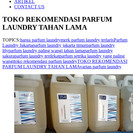
ARTIKEL
CONTACT US
TOKO REKOMENDASI PARFUM
LAUNDRY TAHAN LAMA
TOPICS:
harga parfum laundry
merk parfum laundry terlaris
Parfum
Laundry Jakarta
parfum laundry jakarta timur
parfum laundry
lily
parfum laundry paling wangi tahan lama
parfum laundry
sakura
parfum laundry terdekat
parfum setrika laundry yang paling
wangi
toko rekomendasi parfum laundry
TOKO REKOMENDASI
PARFUM LAUNDRY TAHAN LAMA
varian parfum laundry