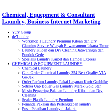
Chemical, Equepment & Consultant
Laundry, Business Internet Marketing
Yury Group
de’Londre
Workshop 1 Laundry Premium Kiloan dan Dry
Cleaning Service Wilayah Rawamangun Jakarta Timur
Laundry Kiloan dan Dry Cleaning Jatiwaringin dan
Pondok Gede
Spesialis Laundry Karpet dan Hambal Express
CHEMICAL & EQUIPMENT LAUNDRY
Chemical Laundry
Cara Order Chemical Laundry 354 Best Quality VIA
Go-Jek
Order Parfum Laundry Pakai Layanan Kurir Grabbike
Setrika Uap Boiler Gas Laundry Merek Gold Star
Mesin Pengering Pakaian Laundry Kiloan dan Dry
Cleaning
Sealer Plastik Laundry Premium
Penanda Pakaian dan Perlengkapan laundry
Pusat Pelatihan Laundry di Jakarta