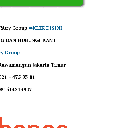
Yury Group
⇒KLIK DISINI
NG DAN HUBUNGI KAMI
ry Group
I Rawamangun Jakarta Timur
021 – 475 93 81
81514213907