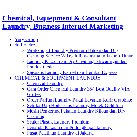
Chemical, Equepment & Consultant
Laundry, Business Internet Marketing
Yury Group
de’Londre
Workshop 1 Laundry Premium Kiloan dan Dry
Cleaning Service Wilayah Rawamangun Jakarta Timur
Laundry Kiloan dan Dry Cleaning Jatiwaringin dan
Pondok Gede
Spesialis Laundry Karpet dan Hambal Express
CHEMICAL & EQUIPMENT LAUNDRY
Chemical Laundry
Cara Order Chemical Laundry 354 Best Quality VIA
Go-Jek
Order Parfum Laundry Pakai Layanan Kurir Grabbike
Setrika Uap Boiler Gas Laundry Merek Gold Star
Mesin Pengering Pakaian Laundry Kiloan dan Dry
Cleaning
Sealer Plastik Laundry Premium
Penanda Pakaian dan Perlengkapan laundry
Pusat Pelatihan Laundry di Jakarta