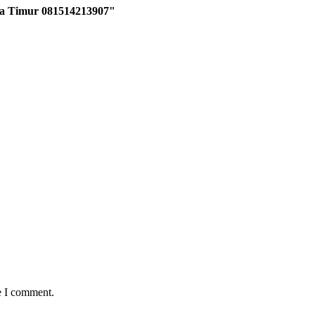
ta Timur 081514213907"
e I comment.