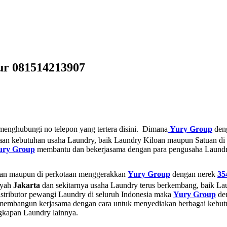
mur 081514213907
enghubungi no telepon yang tertera disini. Dimana
Yury Group
den
taan kebutuhan usaha Laundry, baik Laundry Kiloan maupun Satuan di
ury Group
membantu dan bekerjasama dengan para pengusaha Laundry d
aan maupun di perkotaan menggerakkan
Yury Group
dengan nerek
35
layah
Jakarta
dan sekitarnya usaha Laundry terus berkembang, baik L
Distributor pewangi Laundry di seluruh Indonesia maka
Yury Group
de
 membangun kerjasama dengan cara untuk menyediakan berbagai kebut
ngkapan Laundry lainnya.