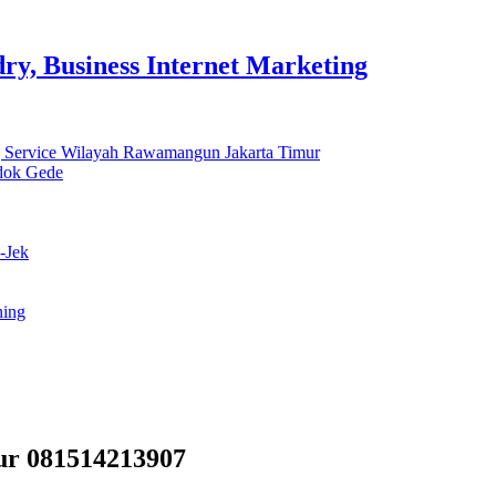
y, Business Internet Marketing
 Service Wilayah Rawamangun Jakarta Timur
ndok Gede
-Jek
ning
ur 081514213907