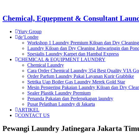
Chemical, Equepment & Consultant Laundr
Yury Group
de’Londre
Workshop 1 Laundry Premium Kiloan dan Dry Cleaning
Laundry Kiloan dan Dry Cleaning Jatiwaringin dan Po
Spesialis Laundry Karpet dan Hambal Express
CHEMICAL & EQUIPMENT LAUNDRY
Chemical Laundry
Cara Order Chemical Laundry 354 Best Quality VIA Go
Order Parfum Laundry Pakai Layanan Kurir Grabbike
Setrika Uap Boiler Gas Laundry Merek Gold Star
Mesin Pengering Pakaian Laundry Kiloan dan Dry Clea
Sealer Plastik Laundry Premium
Penanda Pakaian dan Perlengkapan laundry
Pusat Pelatihan Laundry di Jakarta
ARTIKEL
CONTACT US
Pewangi Laundry Jatinegara Jakarta Tim