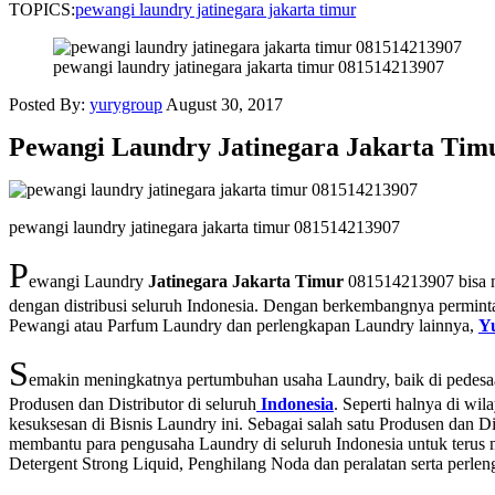
TOPICS:
pewangi laundry jatinegara jakarta timur
pewangi laundry jatinegara jakarta timur 081514213907
Posted By:
yurygroup
August 30, 2017
Pewangi Laundry Jatinegara Jakarta Ti
pewangi laundry jatinegara jakarta timur 081514213907
P
ewangi Laundry
Jatinegara Jakarta Timur
081514213907 bisa m
dengan distribusi seluruh Indonesia. Dengan berkembangnya permin
Pewangi atau Parfum Laundry dan perlengkapan Laundry lainnya,
Y
S
emakin meningkatnya pertumbuhan usaha Laundry, baik di pedes
Produsen dan Distributor di seluruh
Indonesia
. Seperti halnya di wi
kesuksesan di Bisnis Laundry ini. Sebagai salah satu Produsen dan 
membantu para pengusaha Laundry di seluruh Indonesia untuk terus
Detergent Strong Liquid, Penghilang Noda dan peralatan serta perle