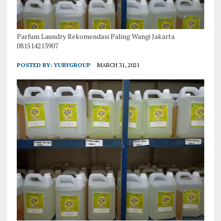
Parfum Laundry Rekomendasi Paling Wangi Jakarta
081514213907
POSTED BY:
YURYGROUP
MARCH 31, 2021