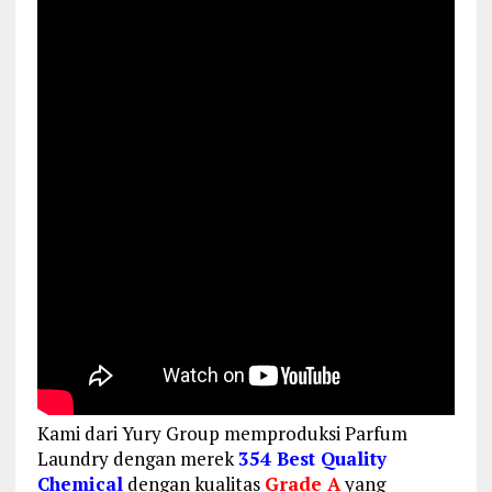
Kami dari Yury Group memproduksi Parfum
Laundry dengan merek
354 Best Quality
Chemical
dengan kualitas
Grade A
yang