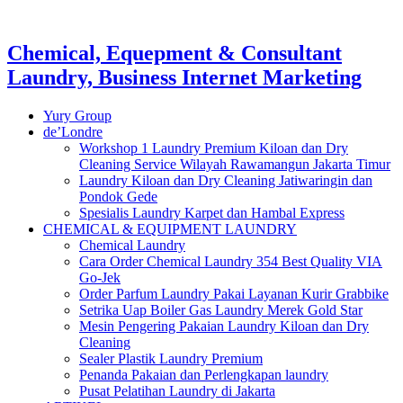
Chemical, Equepment & Consultant
Laundry, Business Internet Marketing
Yury Group
de’Londre
Workshop 1 Laundry Premium Kiloan dan Dry
Cleaning Service Wilayah Rawamangun Jakarta Timur
Laundry Kiloan dan Dry Cleaning Jatiwaringin dan
Pondok Gede
Spesialis Laundry Karpet dan Hambal Express
CHEMICAL & EQUIPMENT LAUNDRY
Chemical Laundry
Cara Order Chemical Laundry 354 Best Quality VIA
Go-Jek
Order Parfum Laundry Pakai Layanan Kurir Grabbike
Setrika Uap Boiler Gas Laundry Merek Gold Star
Mesin Pengering Pakaian Laundry Kiloan dan Dry
Cleaning
Sealer Plastik Laundry Premium
Penanda Pakaian dan Perlengkapan laundry
Pusat Pelatihan Laundry di Jakarta