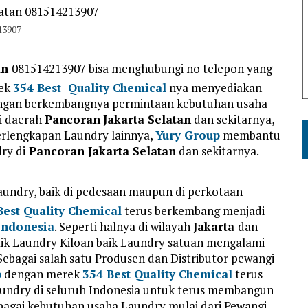
13907
an
081514213907 bisa menghubungi no telepon yang
ek
354 Best Quality Chemical
nya menyediakan
Dengan berkembangnya permintaan kebutuhan usaha
i daerah
Pancoran
Jakarta Selatan
dan sekitarnya,
erlengkapan Laundry lainnya,
Yury Group
membantu
ry di
Pancoran Jakarta Selatan
dan sekitarnya.
ndry, baik di pedesaan maupun di perkotaan
Best Quality Chemical
terus berkembang menjadi
ndonesia
. Seperti halnya di wilayah
Jakarta
dan
aik Laundry Kiloan baik Laundry satuan mengalami
 Sebagai salah satu Produsen dan Distributor pewangi
p
dengan merek
354 Best Quality Chemical
terus
ndry di seluruh Indonesia untuk terus membangun
agai kebutuhan usaha Laundry mulai dari Pewangi