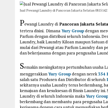
Jual Pewangi Laundry di Pancoran Jakarta Selatan 0815142
P
ewangi Laundry di
Pancoran Jakarta Selat
tertera disini. Dimana
Yury Group
dengan mer
Parfum dengan distribusi seluruh Indonesia. 
Laundry, baik Laundry Kiloan maupun Satuan d
mulai dari Pewangi atau Parfum Laundry dan p
dan bekerjasama dengan para pengusaha Laund
S
emakin meningkatnya pertumbuhan usaha Lau
menggerakkan
Yury Group
dengan nerek
354 
salah satu Produsen dan Distributor di seluruh
I
sekitarnya usaha Laundry terus berkembang, b
kemajuan dan kesuksesan di Bisnis Laundry ini.
Laundry di seluruh Indonesia maka
Yury Grou
berkembang dan membantu para pengusaha Lau
kerjasama dengan cara untuk menyediakan berb