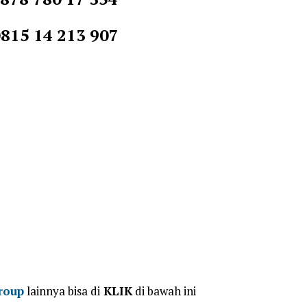
5 14 213 907
roup
lainnya bisa di
KLIK
di bawah ini