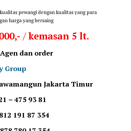
kualitas pewangi dengan kualitas yang para
gan harga yang bersaing
000,-
/
kemasan 5 lt.
 Agen dan order
y Group
 Rawamangun Jakarta Timur
21 – 475 93 81
91 87 354
80 17 354