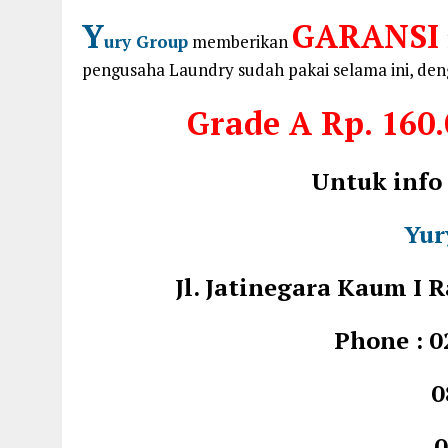
Y
GARANSI
ury Group
memberikan
pengusaha Laundry sudah pakai selama ini, den
Grade A
Rp. 160.
Untuk info
Yur
Jl. Jatinegara Kaum I
Phone : 0
0812 1
0878 7