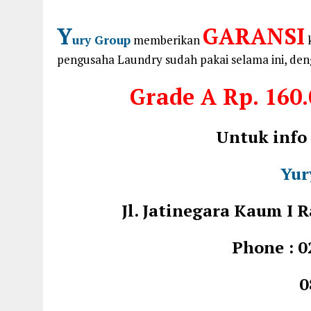
Y
GARANSI
ury Group
memberikan
k
pengusaha Laundry sudah pakai selama ini, den
Grade A
Rp. 160.
Untuk info
Yur
Jl. Jatinegara Kaum I
Phone : 0
0812 1