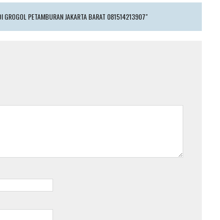
DI GROGOL PETAMBURAN JAKARTA BARAT 081514213907"