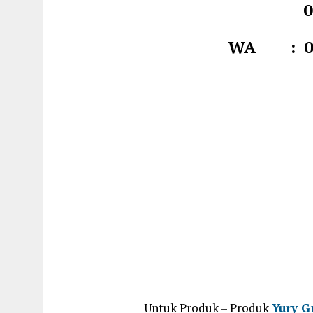
0878 7
WA : 081
Untuk Produk – Produk
Yury G