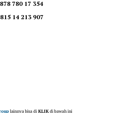
80 17 354
5 14 213 907
roup
lainnya bisa di
KLIK
di bawah ini