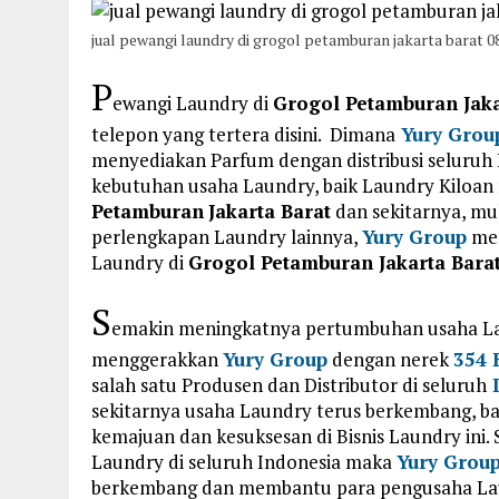
jual pewangi laundry di grogol petamburan jakarta barat 
P
ewangi Laundry di
Grogol Petamburan Jaka
telepon yang tertera disini. Dimana
Yury Grou
menyediakan Parfum dengan distribusi seluru
kebutuhan usaha Laundry, baik Laundry Kiloa
Petamburan
Jakarta Barat
dan sekitarnya, mu
perlengkapan Laundry lainnya,
Yury Group
mem
Laundry di
Grogol Petamburan Jakarta Bara
S
emakin meningkatnya pertumbuhan usaha Lau
menggerakkan
Yury Group
dengan nerek
354 
salah satu Produsen dan Distributor di seluruh
I
sekitarnya usaha Laundry terus berkembang, b
kemajuan dan kesuksesan di Bisnis Laundry ini.
Laundry di seluruh Indonesia maka
Yury Grou
berkembang dan membantu para pengusaha Lau