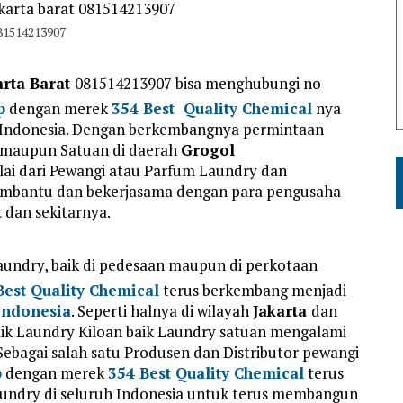
081514213907
rta Barat
081514213907 bisa menghubungi no
p
dengan merek
354 Best Quality Chemical
nya
h Indonesia. Dengan berkembangnya permintaan
n maupun Satuan di daerah
Grogol
lai dari Pewangi atau Parfum Laundry dan
bantu dan bekerjasama dengan para pengusaha
t
dan sekitarnya.
ndry, baik di pedesaan maupun di perkotaan
Best Quality Chemical
terus berkembang menjadi
ndonesia
. Seperti halnya di wilayah
Jakarta
dan
aik Laundry Kiloan baik Laundry satuan mengalami
 Sebagai salah satu Produsen dan Distributor pewangi
p
dengan merek
354 Best Quality Chemical
terus
ndry di seluruh Indonesia untuk terus membangun