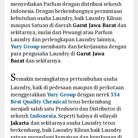
menyediakan Parfum dengan distribusi seluruh
Indonesia. Dengan berkembangnya permintaan
kebutuhan usaha Laundry, baik Laundry Kiloan
maupun Satuan di daerah
Garut
Jawa Barat
dan
sekitarnya, mulai dari Pewangi atau Parfum
Laundry dan perlengkapan Laundry lainnya,
Yury Group
membantu dan bekerjasama dengan
para pengusaha Laundry di
Garut Jawa
Barat
dan sekitarnya.
S
emakin meningkatnya pertumbuhan usaha
Laundry, baik di pedesaan maupun di perkotaan
menggerakkan
Yury Group
dengan nerek
354
Best Quality Chemical
terus berkembang
menjadi salah satu Produsen dan Distributor di
seluruh
Indonesia
. Seperti halnya di wilayah
Jakarta
dan sekitarnya usaha Laundry terus
berkembang, baik Laundry Kiloan baik Laundry
satuan mengalami kemajuan dan kesuksesan di