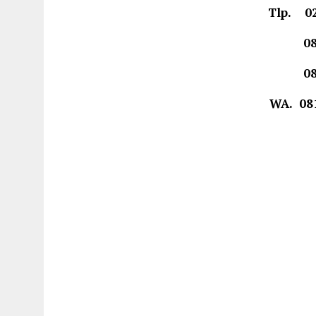
Tlp. 02
0812 
0878 
WA. 081