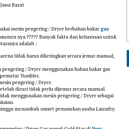
kai mesin pengering / Dryer berbahan bakar
gas
nsumen nya ????? Banyak fakta dan keharusan untuk
taranya adalah :
karena tidak harus dikeringkan secara jemur manual,
sin pengering / Dryer menggunakan bahan bakar gas
 pemutar Tumbler.
esin pengering / Dryer.
etelah dicuci tidak perlu dijemur secara manual.
tidak menggunakan mesin pengering / Dryer sebagai
akaian.
sehingga menambah omset pemasukan usaha Laundry.
pengering / Dryer Gas merek Gold Star di
Yury