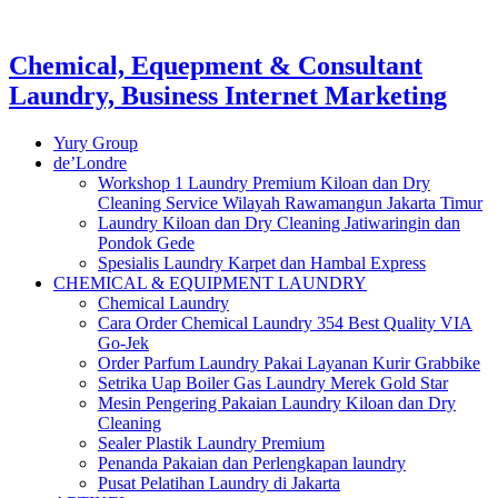
Chemical, Equepment & Consultant
Laundry, Business Internet Marketing
Yury Group
de’Londre
Workshop 1 Laundry Premium Kiloan dan Dry
Cleaning Service Wilayah Rawamangun Jakarta Timur
Laundry Kiloan dan Dry Cleaning Jatiwaringin dan
Pondok Gede
Spesialis Laundry Karpet dan Hambal Express
CHEMICAL & EQUIPMENT LAUNDRY
Chemical Laundry
Cara Order Chemical Laundry 354 Best Quality VIA
Go-Jek
Order Parfum Laundry Pakai Layanan Kurir Grabbike
Setrika Uap Boiler Gas Laundry Merek Gold Star
Mesin Pengering Pakaian Laundry Kiloan dan Dry
Cleaning
Sealer Plastik Laundry Premium
Penanda Pakaian dan Perlengkapan laundry
Pusat Pelatihan Laundry di Jakarta