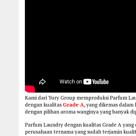
Kami dari Yury Group memproduksi Parfum L
dengan kualitas
Grade A
, yang dikemas dalam k
dengan pilihan aroma wanginya yang banyak d
Parfum Laundry dengan kualitas Grade A yang
perusahaan ternama yang sudah terjamin kualit