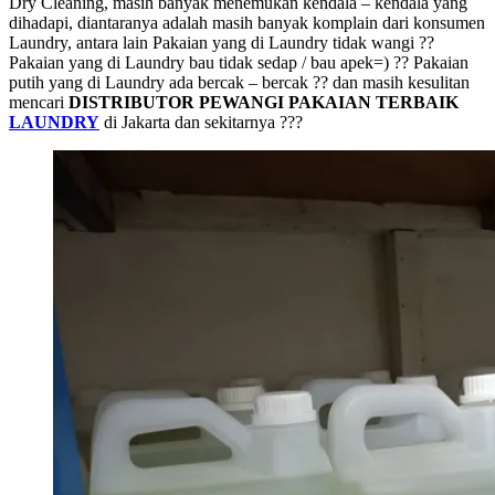
Dry Cleaning, masih banyak menemukan kendala – kendala yang
dihadapi, diantaranya adalah masih banyak komplain dari konsumen
Laundry, antara lain Pakaian yang di Laundry tidak wangi ??
Pakaian yang di Laundry bau tidak sedap / bau apek=) ?? Pakaian
putih yang di Laundry ada bercak – bercak ?? dan masih kesulitan
mencari
DISTRIBUTOR PEWANGI PAKAIAN TERBAIK
LAUNDRY
di Jakarta dan sekitarnya ???