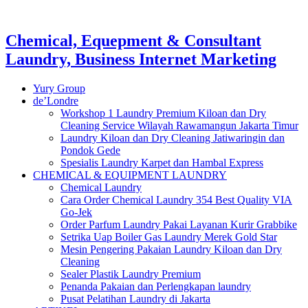
Chemical, Equepment & Consultant
Laundry, Business Internet Marketing
Yury Group
de’Londre
Workshop 1 Laundry Premium Kiloan dan Dry
Cleaning Service Wilayah Rawamangun Jakarta Timur
Laundry Kiloan dan Dry Cleaning Jatiwaringin dan
Pondok Gede
Spesialis Laundry Karpet dan Hambal Express
CHEMICAL & EQUIPMENT LAUNDRY
Chemical Laundry
Cara Order Chemical Laundry 354 Best Quality VIA
Go-Jek
Order Parfum Laundry Pakai Layanan Kurir Grabbike
Setrika Uap Boiler Gas Laundry Merek Gold Star
Mesin Pengering Pakaian Laundry Kiloan dan Dry
Cleaning
Sealer Plastik Laundry Premium
Penanda Pakaian dan Perlengkapan laundry
Pusat Pelatihan Laundry di Jakarta