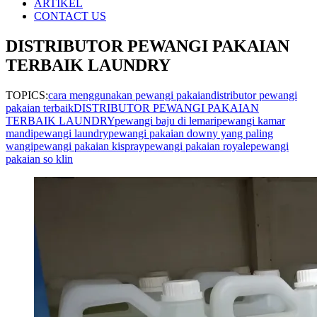
ARTIKEL
CONTACT US
DISTRIBUTOR PEWANGI PAKAIAN
TERBAIK LAUNDRY
TOPICS:
cara menggunakan pewangi pakaian
distributor pewangi
pakaian terbaik
DISTRIBUTOR PEWANGI PAKAIAN
TERBAIK LAUNDRY
pewangi baju di lemari
pewangi kamar
mandi
pewangi laundry
pewangi pakaian downy yang paling
wangi
pewangi pakaian kispray
pewangi pakaian royale
pewangi
pakaian so klin