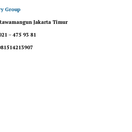
ry Group
I Rawamangun Jakarta Timur
021 – 475 93 81
81514213907