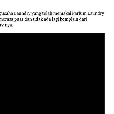
ngusaha Laundry yang telah memakai Parfum Laundry
erasa puas dan tidak ada lagi komplain dari
y nya.