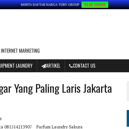
KLIK DISINI
MINTA DAFTAR HARGA YURY GROUP
 INTERNET MARKETING
QUIPMENT LAUNDRY
ARTIKEL
CONTACT US
r Yang Paling Laris Jakarta
s
rta 081514213907
Parfum Laundry Sakura