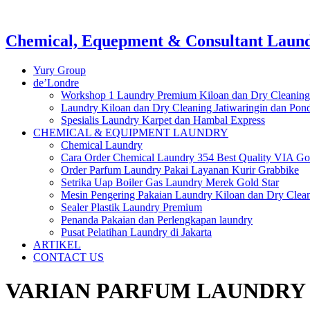
Chemical, Equepment & Consultant Laundr
Yury Group
de’Londre
Workshop 1 Laundry Premium Kiloan dan Dry Cleaning
Laundry Kiloan dan Dry Cleaning Jatiwaringin dan Po
Spesialis Laundry Karpet dan Hambal Express
CHEMICAL & EQUIPMENT LAUNDRY
Chemical Laundry
Cara Order Chemical Laundry 354 Best Quality VIA Go
Order Parfum Laundry Pakai Layanan Kurir Grabbike
Setrika Uap Boiler Gas Laundry Merek Gold Star
Mesin Pengering Pakaian Laundry Kiloan dan Dry Clea
Sealer Plastik Laundry Premium
Penanda Pakaian dan Perlengkapan laundry
Pusat Pelatihan Laundry di Jakarta
ARTIKEL
CONTACT US
VARIAN PARFUM LAUNDRY 