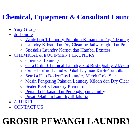
Chemical, Equepment & Consultant Laundr
Yury Group
de’Londre
Workshop 1 Laundry Premium Kiloan dan Dry Cleaning
Laundry Kiloan dan Dry Cleaning Jatiwaringin dan Po
Spesialis Laundry Karpet dan Hambal Express
CHEMICAL & EQUIPMENT LAUNDRY
Chemical Laundry
Cara Order Chemical Laundry 354 Best Quality VIA Go
Order Parfum Laundry Pakai Layanan Kurir Grabbike
Setrika Uap Boiler Gas Laundry Merek Gold Star
Mesin Pengering Pakaian Laundry Kiloan dan Dry Clea
Sealer Plastik Laundry Premium
Penanda Pakaian dan Perlengkapan laundry
Pusat Pelatihan Laundry di Jakarta
ARTIKEL
CONTACT US
GROSIR PEWANGI LAUNDRY