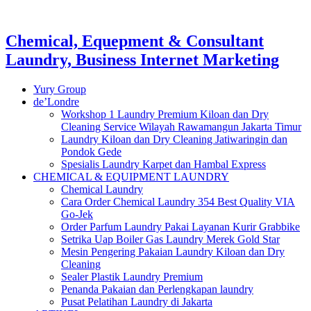
Chemical, Equepment & Consultant
Laundry, Business Internet Marketing
Yury Group
de’Londre
Workshop 1 Laundry Premium Kiloan dan Dry
Cleaning Service Wilayah Rawamangun Jakarta Timur
Laundry Kiloan dan Dry Cleaning Jatiwaringin dan
Pondok Gede
Spesialis Laundry Karpet dan Hambal Express
CHEMICAL & EQUIPMENT LAUNDRY
Chemical Laundry
Cara Order Chemical Laundry 354 Best Quality VIA
Go-Jek
Order Parfum Laundry Pakai Layanan Kurir Grabbike
Setrika Uap Boiler Gas Laundry Merek Gold Star
Mesin Pengering Pakaian Laundry Kiloan dan Dry
Cleaning
Sealer Plastik Laundry Premium
Penanda Pakaian dan Perlengkapan laundry
Pusat Pelatihan Laundry di Jakarta