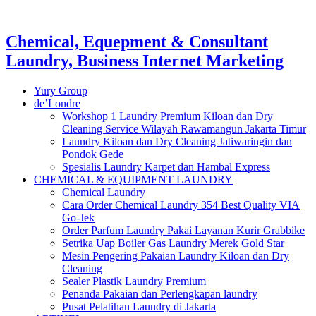
Chemical, Equepment & Consultant
Laundry, Business Internet Marketing
Yury Group
de’Londre
Workshop 1 Laundry Premium Kiloan dan Dry
Cleaning Service Wilayah Rawamangun Jakarta Timur
Laundry Kiloan dan Dry Cleaning Jatiwaringin dan
Pondok Gede
Spesialis Laundry Karpet dan Hambal Express
CHEMICAL & EQUIPMENT LAUNDRY
Chemical Laundry
Cara Order Chemical Laundry 354 Best Quality VIA
Go-Jek
Order Parfum Laundry Pakai Layanan Kurir Grabbike
Setrika Uap Boiler Gas Laundry Merek Gold Star
Mesin Pengering Pakaian Laundry Kiloan dan Dry
Cleaning
Sealer Plastik Laundry Premium
Penanda Pakaian dan Perlengkapan laundry
Pusat Pelatihan Laundry di Jakarta