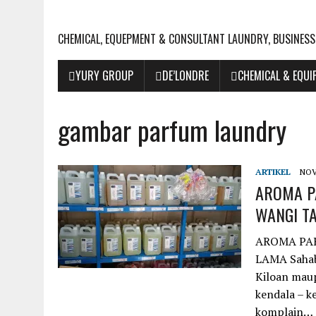
CHEMICAL, EQUEPMENT & CONSULTANT LAUNDRY, BUSINESS
YURY GROUP
DE’LONDRE
CHEMICAL & EQU
gambar parfum laundry
ARTIKEL
NOV
AROMA P
WANGI T
AROMA PA
LAMA Sahab
Kiloan mau
kendala – k
komplain…