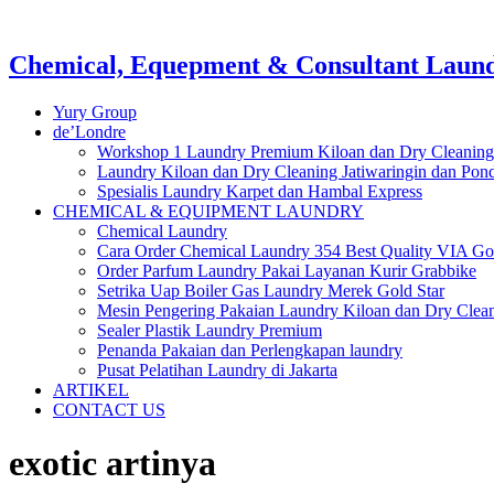
Chemical, Equepment & Consultant Laundr
Yury Group
de’Londre
Workshop 1 Laundry Premium Kiloan dan Dry Cleaning
Laundry Kiloan dan Dry Cleaning Jatiwaringin dan Po
Spesialis Laundry Karpet dan Hambal Express
CHEMICAL & EQUIPMENT LAUNDRY
Chemical Laundry
Cara Order Chemical Laundry 354 Best Quality VIA Go
Order Parfum Laundry Pakai Layanan Kurir Grabbike
Setrika Uap Boiler Gas Laundry Merek Gold Star
Mesin Pengering Pakaian Laundry Kiloan dan Dry Clea
Sealer Plastik Laundry Premium
Penanda Pakaian dan Perlengkapan laundry
Pusat Pelatihan Laundry di Jakarta
ARTIKEL
CONTACT US
exotic artinya