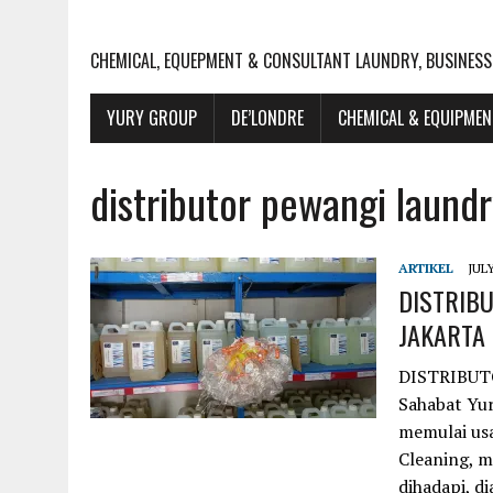
CHEMICAL, EQUEPMENT & CONSULTANT LAUNDRY, BUSINESS
YURY GROUP
DE’LONDRE
CHEMICAL & EQUIPME
distributor pewangi laund
ARTIKEL
JULY
DISTRIB
JAKARTA
DISTRIBUT
Sahabat Yu
memulai us
Cleaning, 
dihadapi, d