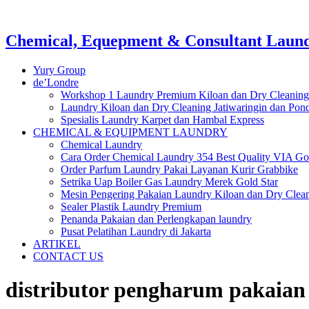
Chemical, Equepment & Consultant Laundr
Yury Group
de’Londre
Workshop 1 Laundry Premium Kiloan dan Dry Cleaning
Laundry Kiloan dan Dry Cleaning Jatiwaringin dan Po
Spesialis Laundry Karpet dan Hambal Express
CHEMICAL & EQUIPMENT LAUNDRY
Chemical Laundry
Cara Order Chemical Laundry 354 Best Quality VIA Go
Order Parfum Laundry Pakai Layanan Kurir Grabbike
Setrika Uap Boiler Gas Laundry Merek Gold Star
Mesin Pengering Pakaian Laundry Kiloan dan Dry Clea
Sealer Plastik Laundry Premium
Penanda Pakaian dan Perlengkapan laundry
Pusat Pelatihan Laundry di Jakarta
ARTIKEL
CONTACT US
distributor pengharum pakaian 