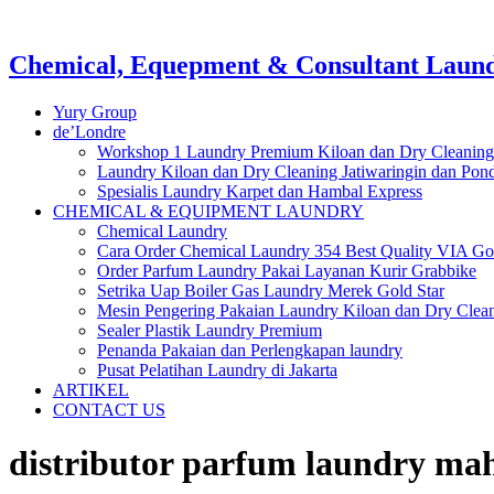
Chemical, Equepment & Consultant Laundr
Yury Group
de’Londre
Workshop 1 Laundry Premium Kiloan dan Dry Cleaning
Laundry Kiloan dan Dry Cleaning Jatiwaringin dan Po
Spesialis Laundry Karpet dan Hambal Express
CHEMICAL & EQUIPMENT LAUNDRY
Chemical Laundry
Cara Order Chemical Laundry 354 Best Quality VIA Go
Order Parfum Laundry Pakai Layanan Kurir Grabbike
Setrika Uap Boiler Gas Laundry Merek Gold Star
Mesin Pengering Pakaian Laundry Kiloan dan Dry Clea
Sealer Plastik Laundry Premium
Penanda Pakaian dan Perlengkapan laundry
Pusat Pelatihan Laundry di Jakarta
ARTIKEL
CONTACT US
distributor parfum laundry ma