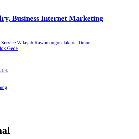
y, Business Internet Marketing
 Service Wilayah Rawamangun Jakarta Timur
ndok Gede
-Jek
ning
hal