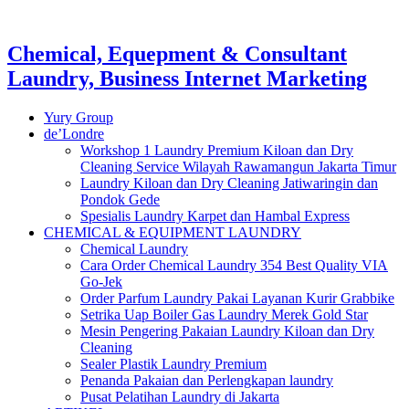
Chemical, Equepment & Consultant
Laundry, Business Internet Marketing
Yury Group
de’Londre
Workshop 1 Laundry Premium Kiloan dan Dry
Cleaning Service Wilayah Rawamangun Jakarta Timur
Laundry Kiloan dan Dry Cleaning Jatiwaringin dan
Pondok Gede
Spesialis Laundry Karpet dan Hambal Express
CHEMICAL & EQUIPMENT LAUNDRY
Chemical Laundry
Cara Order Chemical Laundry 354 Best Quality VIA
Go-Jek
Order Parfum Laundry Pakai Layanan Kurir Grabbike
Setrika Uap Boiler Gas Laundry Merek Gold Star
Mesin Pengering Pakaian Laundry Kiloan dan Dry
Cleaning
Sealer Plastik Laundry Premium
Penanda Pakaian dan Perlengkapan laundry
Pusat Pelatihan Laundry di Jakarta