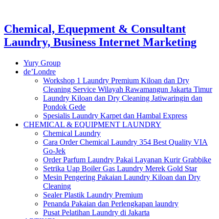
Chemical, Equepment & Consultant
Laundry, Business Internet Marketing
Yury Group
de’Londre
Workshop 1 Laundry Premium Kiloan dan Dry
Cleaning Service Wilayah Rawamangun Jakarta Timur
Laundry Kiloan dan Dry Cleaning Jatiwaringin dan
Pondok Gede
Spesialis Laundry Karpet dan Hambal Express
CHEMICAL & EQUIPMENT LAUNDRY
Chemical Laundry
Cara Order Chemical Laundry 354 Best Quality VIA
Go-Jek
Order Parfum Laundry Pakai Layanan Kurir Grabbike
Setrika Uap Boiler Gas Laundry Merek Gold Star
Mesin Pengering Pakaian Laundry Kiloan dan Dry
Cleaning
Sealer Plastik Laundry Premium
Penanda Pakaian dan Perlengkapan laundry
Pusat Pelatihan Laundry di Jakarta