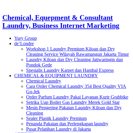
Chemical, Equepment & Consultant
Laundry, Business Internet Marketing
Yury Group
de’Londre
Workshop 1 Laundry Premium Kiloan dan Dry
Cleaning Service Wilayah Rawamangun Jakarta Timur
Laundry Kiloan dan Dry Cleaning Jatiwaringin dan
Pondok Gede
Spesialis Laundry Karpet dan Hambal Express
CHEMICAL & EQUIPMENT LAUNDRY
Chemical Laundry
Cara Order Chemical Laundry 354 Best Quality VIA
Go-Jek
Order Parfum Laundry Pakai Layanan Kurir Grabbike
Setrika Uap Boiler Gas Laundry Merek Gold Star
Mesin Pengering Pakaian Laundry Kiloan dan Dry
Cleaning
Sealer Plastik Laundry Premium
Penanda Pakaian dan Perlengkapan laundry
Pusat Pelatihan Laundry di Jakarta