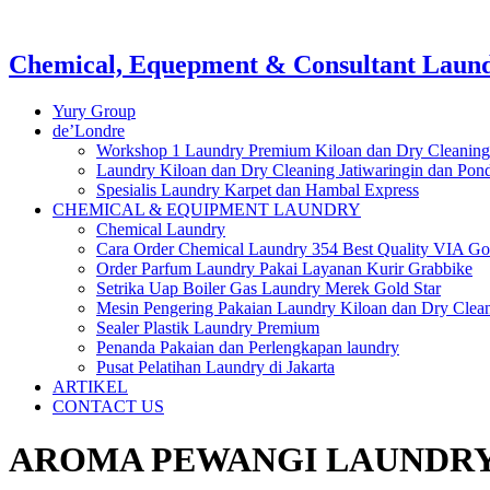
Chemical, Equepment & Consultant Laundr
Yury Group
de’Londre
Workshop 1 Laundry Premium Kiloan dan Dry Cleaning
Laundry Kiloan dan Dry Cleaning Jatiwaringin dan Po
Spesialis Laundry Karpet dan Hambal Express
CHEMICAL & EQUIPMENT LAUNDRY
Chemical Laundry
Cara Order Chemical Laundry 354 Best Quality VIA Go
Order Parfum Laundry Pakai Layanan Kurir Grabbike
Setrika Uap Boiler Gas Laundry Merek Gold Star
Mesin Pengering Pakaian Laundry Kiloan dan Dry Clea
Sealer Plastik Laundry Premium
Penanda Pakaian dan Perlengkapan laundry
Pusat Pelatihan Laundry di Jakarta
ARTIKEL
CONTACT US
AROMA PEWANGI LAUNDRY