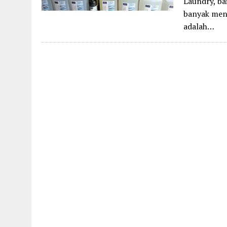
Laundry, ba
banyak mene
adalah…