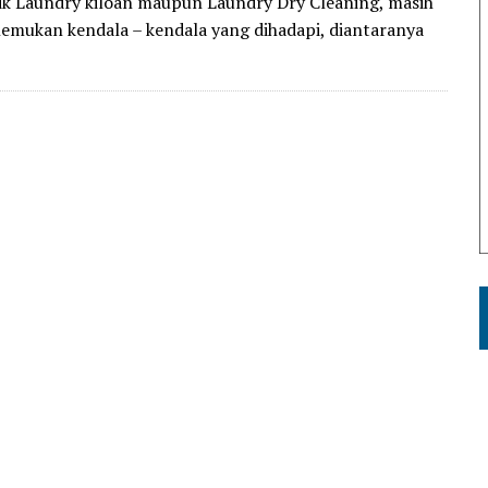
ik Laundry kiloan maupun Laundry Dry Cleaning, masih
mukan kendala – kendala yang dihadapi, diantaranya