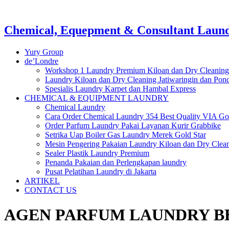
Chemical, Equepment & Consultant Laundr
Yury Group
de’Londre
Workshop 1 Laundry Premium Kiloan dan Dry Cleaning
Laundry Kiloan dan Dry Cleaning Jatiwaringin dan Po
Spesialis Laundry Karpet dan Hambal Express
CHEMICAL & EQUIPMENT LAUNDRY
Chemical Laundry
Cara Order Chemical Laundry 354 Best Quality VIA Go
Order Parfum Laundry Pakai Layanan Kurir Grabbike
Setrika Uap Boiler Gas Laundry Merek Gold Star
Mesin Pengering Pakaian Laundry Kiloan dan Dry Clea
Sealer Plastik Laundry Premium
Penanda Pakaian dan Perlengkapan laundry
Pusat Pelatihan Laundry di Jakarta
ARTIKEL
CONTACT US
AGEN PARFUM LAUNDRY B