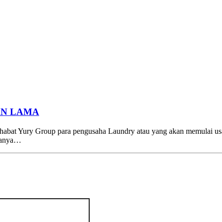
AN LAMA
roup para pengusaha Laundry atau yang akan memulai usaha L
aranya…