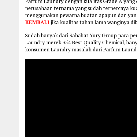
Parfum Laundry dengan kualitas Grade A yang 
perusahaan ternama yang sudah terpercaya kual
menggunakan pewarna buatan apapun dan yang
KEMBALI
jika kualitas tahan lama wanginya di
Sudah banyak dari Sahabat Yury Group para p
Laundry merek 354 Best Quality Chemical, bany
konsumen Laundry masalah dari Parfum Laundr